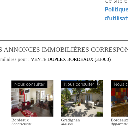
Ce site 
Politiqu
d'utilisa
S ANNONCES IMMOBILIÈRES CORRESPO
imilaires pour :
VENTE DUPLEX BORDEAUX (33000)
Nous consulter
Nous consulter
Nous c
Bordeaux
Bordeaux
Bordeaux
Appartement
Appartement
Duplex