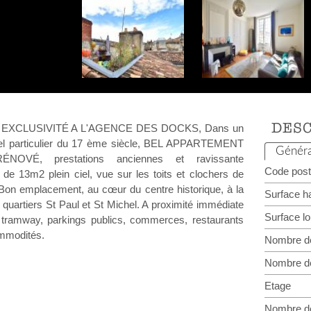
DESC
EXCLUSIVITÉ A L'AGENCE DES DOCKS, Dans un
el particulier du 17 ème siècle, BEL APPARTEMENT
Généra
NOVÉ, prestations anciennes et ravissante
Code post
 13m2 plein ciel, vue sur les toits et clochers de
 Bon emplacement, au cœur du centre historique, à la
Surface ha
s quartiers St Paul et St Michel. A proximité immédiate
Surface lo
 tramway, parkings publics, commerces, restaurants
ommodités.
Nombre d
Nombre d
Etage
Nombre d