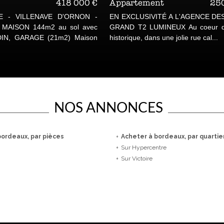
ent
189 000 €
Maison
Nous co
T PIERRE BEAU T2 de 39m2
SOUS COMPROMIS - PESSA
 PLACÉ DANS UN PETIT
EXCLUSIVITÉ, RAVISSA
ÉCURISÉ DE LA RUE DU CHAI
CONFORTABLE MAISON FAM
Résultant de l’agrand...
NOS ANNONCES
bordeaux, par pièces
+
Acheter à bordeaux, par quartie
+
sur Hypercentre
+
sur Victoire