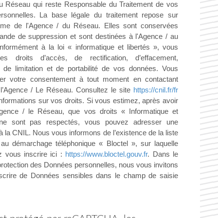
du Réseau qui reste Responsable du Traitement de vos
sonnelles. La base légale du traitement repose sur
égitime de l'Agence / du Réseau. Elles sont conservées
ande de suppression et sont destinées à l'Agence / au
formément à la loi « informatique et libertés », vous
es droits d’accès, de rectification, d’effacement,
, de limitation et de portabilité de vos données. Vous
rer votre consentement à tout moment en contactant
 l’Agence / Le Réseau. Consultez le site
https://cnil.fr/fr
informations sur vos droits. Si vous estimez, après avoir
Agence / le Réseau, que vos droits « Informatique et
 ne sont pas respectés, vous pouvez adresser une
à la CNIL. Nous vous informons de l’existence de la liste
n au démarchage téléphonique « Bloctel », sur laquelle
 vous inscrire ici :
https://www.bloctel.gouv.fr
. Dans le
protection des Données personnelles, nous vous invitons
scrire de Données sensibles dans le champ de saisie