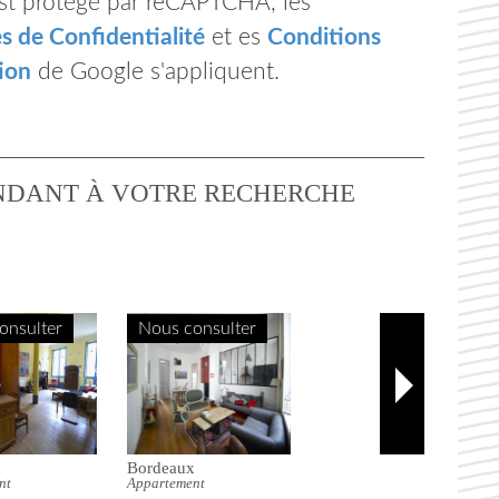
est protégé par reCAPTCHA, les
es de Confidentialité
et es
Conditions
tion
de Google s'appliquent.
NDANT À VOTRE RECHERCHE
onsulter
Nous consulter
Bordeaux
Appartement