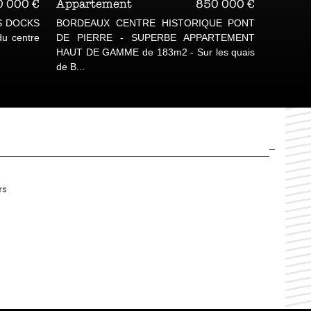
nsulter
Appartement
850 000 €
C - EN
En exclusivité à L'agence des docks,
NTE ET
MAGNIFIQUE APPARTEMENT T5
ILIALE
BÉNÉFICIANT D'UNE TRÈS BELLE VUE
SUR LA COUR...
rs