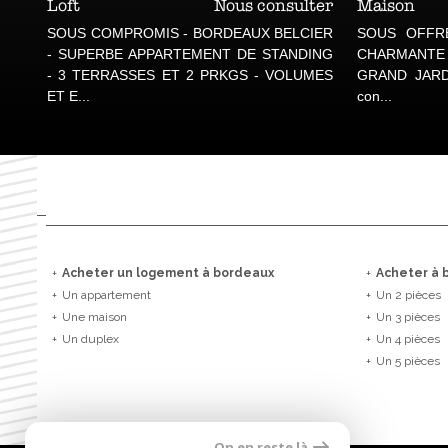
Maison
950 000 €
Appartem
Belle maison familiale dans le quartier de la
BORDEAUX S
Basilique Saint Seurin et de la piscine
TRÈS BIEN
Judaïque. 6 pièces pr...
IMMEUBLE S
DES FA...
+
Acheter un logement à bordeaux
+
Acheter à 
+
Un appartement
+
Un 2 pièces
+
Une maison
+
Un 3 pièces
+
Un duplex
+
Un 4 pièces
+
Un 5 pièces
On en reste là