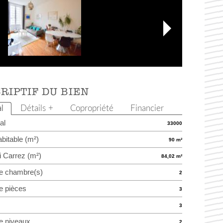
RIPTIF DU BIEN
l
Détails +
Copropriété
Financier
al
33000
bitable (m²)
90 m²
i Carrez (m²)
84,02 m²
e chambre(s)
2
e pièces
3
3
e niveaux
2