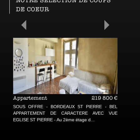
NOTRE SÉLECTION DE COUPS
DE COEUR
219 800 €
Appartement
BORDEAUX ST PIERRE - BEL
BORDEAUX ST PIERRE - R
 DE CARACTERE AVEC VUE
FARINES Trés bien placé, en plei
- Au 2ème étage d...
Au 4ème et dernie...