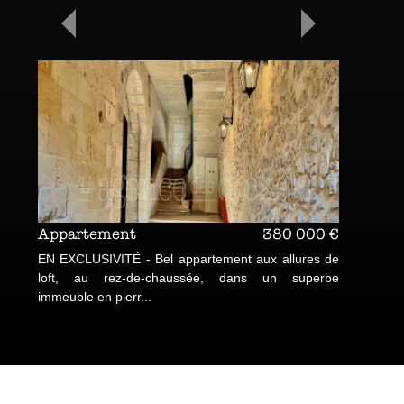
Appartement
380 000 €
Duple
EN EXCLUSIVITÉ - Bel appartement aux allures de
SOUS
loft, au rez-de-chaussée, dans un superbe
L'AG
immeuble en pierr...
DUPLEX