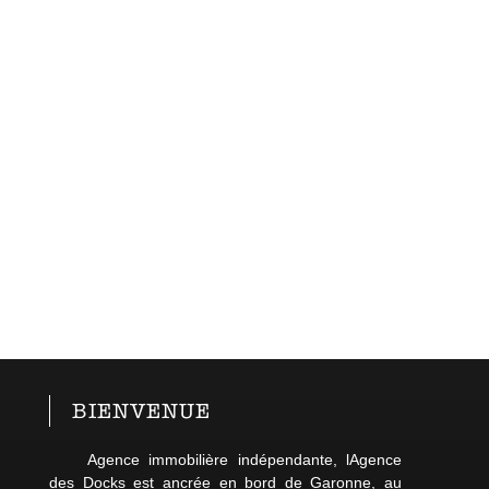
LOCATIONS
BIENS VENDUS
VENTES
BIENVENUE
Agence immobilière indépendante, lAgence
des Docks est ancrée en bord de Garonne, au