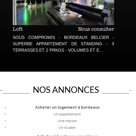
Loft
Nous consulter
Maiso
SOUS COMPROMIS - BORDEAUX BELCIER -
SOUS
SUPERBE APPARTEMENT DE STANDING - 3
CHARM
TERRASSES ET 2 PRKGS - VOLUMES ET E...
JARDIN
NOS ANNONCES
+
Acheter un logement à bordeaux
+
Un appartement
+
Une maison
+
Un duplex